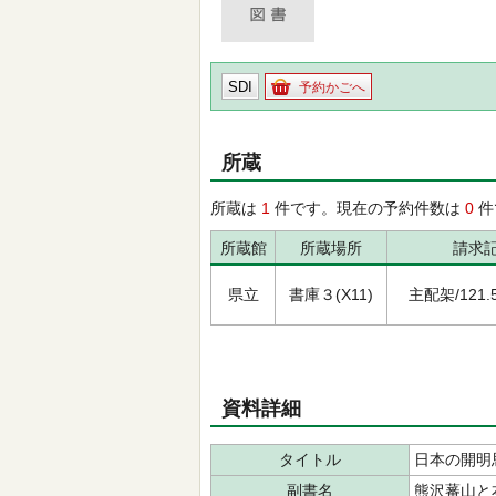
SDI
予約かごへ
所蔵
所蔵は
1
件です。現在の予約件数は
0
件
所蔵館
所蔵場所
請求
県立
書庫３(X11)
主配架/121.5/
資料詳細
タイトル
日本の開明
副書名
熊沢蕃山と