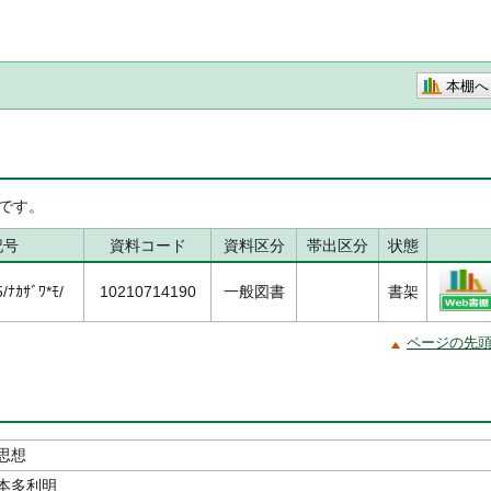
本棚へ
です。
記号
資料コード
資料区分
帯出区分
状態
ﾅｶｻﾞﾜ*ﾓ/
10210714190
一般図書
書架
ページの先
思想
本多利明