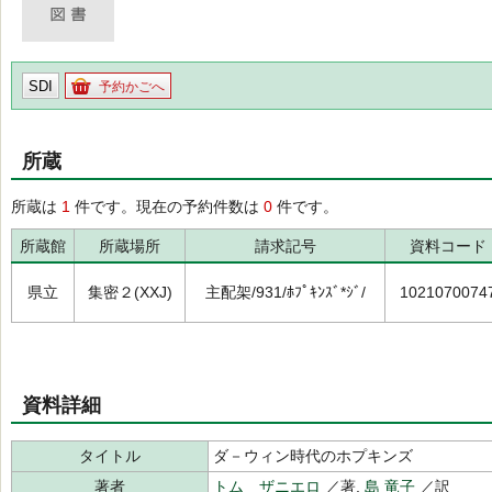
SDI
予約かごへ
所蔵
所蔵は
1
件です。現在の予約件数は
0
件です。
所蔵館
所蔵場所
請求記号
資料コード
県立
集密２(XXJ)
主配架/931/ﾎﾌﾟｷﾝｽﾞ*ｼﾞ/
1021070074
資料詳細
タイトル
ダ－ウィン時代のホプキンズ
著者
トム ザニエロ
／著,
島 竜子
／訳