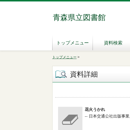
青森県立図書館
トップメニュー
資料検索
トップメニュー
>
資料詳細
花火うかれ
-- 日本交通公社出版事業局 