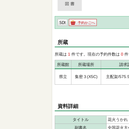
SDI
予約かごへ
所蔵
所蔵は
1
件です。現在の予約件数は
0
件
所蔵館
所蔵場所
請求
県立
集密３(X5C)
主配架/575.98
資料詳細
タイトル
花火うかれ
副書名
全国花火大