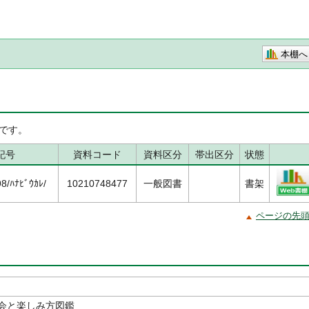
本棚へ
です。
記号
資料コード
資料区分
帯出区分
状態
/ﾊﾅﾋﾞｳｶﾚ/
10210748477
一般図書
書架
ページの先
会と楽しみ方図鑑