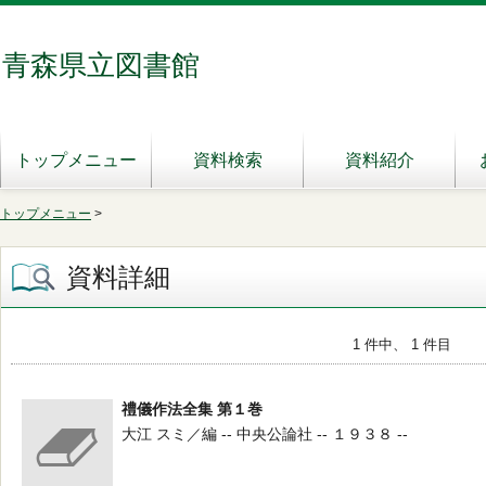
青森県立図書館
トップメニュー
資料検索
資料紹介
トップメニュー
>
資料詳細
1 件中、 1 件目
禮儀作法全集 第１巻
大江 スミ／編 -- 中央公論社 -- １９３８ --