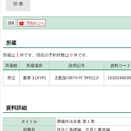
SDI
予約かごへ
所蔵
所蔵は
1
件です。現在の予約件数は
0
件です。
所蔵館
所蔵場所
請求記号
資料コード
県立
書庫３(XYP)
主配架/387/ﾚｲｷﾞｻﾎｳ/(1)ｱ
1020246630
資料詳細
タイトル
禮儀作法全集 第１巻
副書名
作法と基礎編 住居と書道編