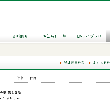
資料紹介
お知らせ一覧
Myライブラリ
詳細蔵書検索
よくある検
1 件中、 1 件目
全集 第１３卷
- １９８３ --