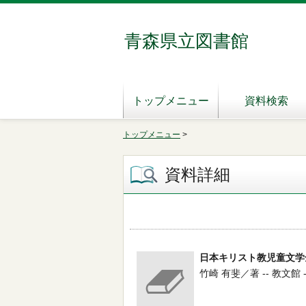
青森県立図書館
トップメニュー
資料検索
トップメニュー
>
資料詳細
日本キリスト教児童文学
竹崎 有斐／著 -- 教文館 -