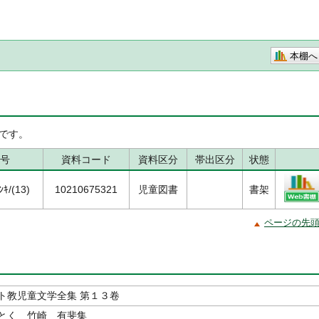
本棚へ
です。
号
資料コード
資料区分
帯出区分
状態
ｷ/(13)
10210675321
児童図書
書架
ページの先
ト教児童文学全集 第１３卷
とく 竹崎 有斐集