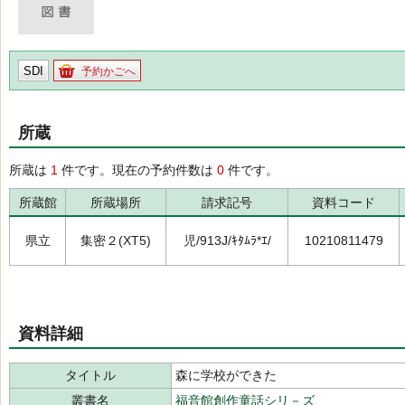
SDI
予約かごへ
所蔵
所蔵は
1
件です。現在の予約件数は
0
件です。
所蔵館
所蔵場所
請求記号
資料コード
県立
集密２(XT5)
児/913J/ｷﾀﾑﾗ*ｴ/
10210811479
資料詳細
タイトル
森に学校ができた
叢書名
福音館創作童話シリ－ズ