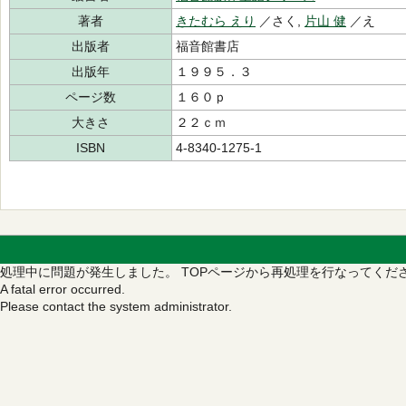
著者
きたむら えり
／さく,
片山 健
／え
出版者
福音館書店
出版年
１９９５．３
ページ数
１６０ｐ
大きさ
２２ｃｍ
ISBN
4-8340-1275-1
処理中に問題が発生しました。
TOPページから再処理を行なってくだ
A fatal error occurred.
Please contact the system administrator.