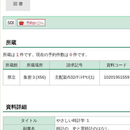
SDI
予約かごへ
所蔵
所蔵は
1
件です。現在の予約件数は
0
件です。
所蔵館
所蔵場所
請求記号
資料コード
県立
集密３(X56)
主配架/532/ｸﾆﾄﾓ*ﾋ/(1)
10201951559
資料詳細
タイトル
やさしい時計学 １
副書名
時計の 史と置時計のはなし