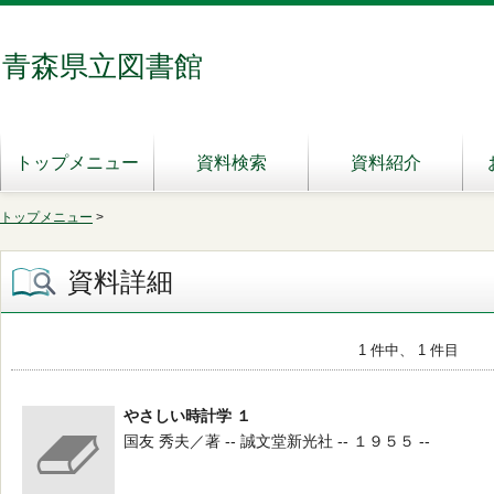
青森県立図書館
トップメニュー
資料検索
資料紹介
トップメニュー
>
資料詳細
1 件中、 1 件目
やさしい時計学 １
国友 秀夫／著 -- 誠文堂新光社 -- １９５５ --