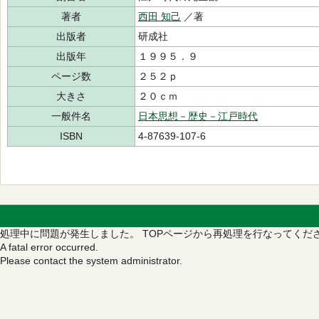
著者
西田 知己
／著
出版者
研成社
出版年
１９９５．９
ページ数
２５２ｐ
大きさ
２０ｃｍ
一般件名
日本思想－歴史－江戸時代
ISBN
4-87639-107-6
処理中に問題が発生しました。
TOPページから再処理を行なってくだ
A fatal error occurred.
Please contact the system administrator.