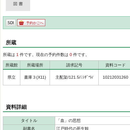
SDI
予約かごへ
所蔵
所蔵は
1
件です。現在の予約件数は
0
件です。
所蔵館
所蔵場所
請求記号
資料コード
県立
書庫３(X11)
主配架/121.5/ﾆｼﾀﾞ*ﾄ/
10212031260
資料詳細
タイトル
「血」の思想
副書名
江戸時代の死生観