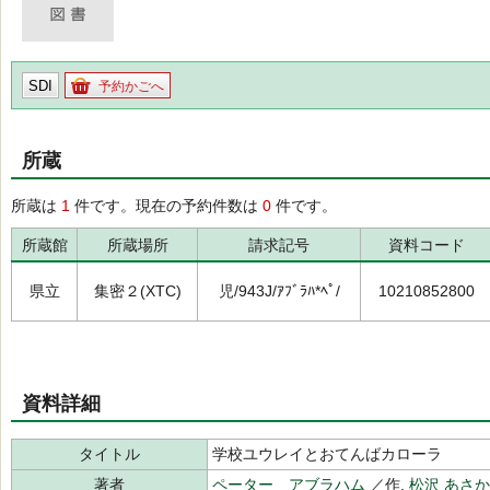
SDI
予約かごへ
所蔵
所蔵は
1
件です。現在の予約件数は
0
件です。
所蔵館
所蔵場所
請求記号
資料コード
県立
集密２(XTC)
児/943J/ｱﾌﾞﾗﾊ*ﾍﾟ/
10210852800
資料詳細
タイトル
学校ユウレイとおてんばカローラ
著者
ペーター アブラハム
／作,
松沢 あさか