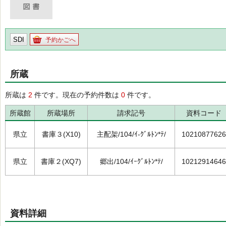
SDI
予約かごへ
所蔵
所蔵は
2
件です。現在の予約件数は
0
件です。
所蔵館
所蔵場所
請求記号
資料コード
県立
書庫３(X10)
主配架/104/ｲ-ｸﾞﾙﾄﾝ*ﾃ/
10210877626
県立
書庫２(XQ7)
郷出/104/ｲｰｸﾞﾙﾄﾝ*ﾃ/
10212914646
資料詳細