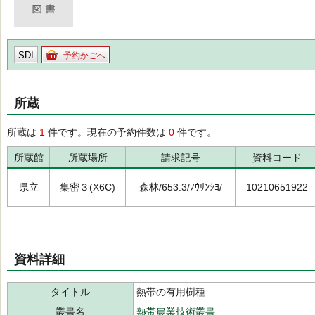
SDI
予約かごへ
所蔵
所蔵は
1
件です。現在の予約件数は
0
件です。
所蔵館
所蔵場所
請求記号
資料コード
県立
集密３(X6C)
森林/653.3/ﾉｳﾘﾝｼﾖ/
10210651922
資料詳細
タイトル
熱帯の有用樹種
叢書名
熱帯農業技術叢書