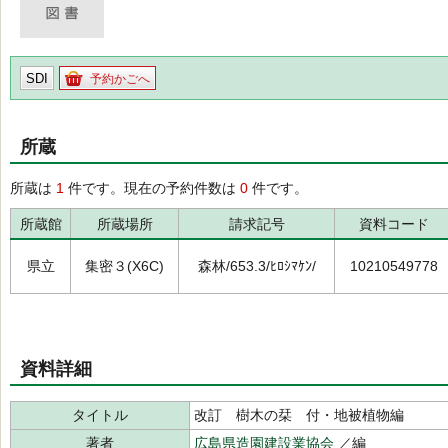
SDI
予約かごへ
所蔵
所蔵は
1
件です。現在の予約件数は
0
件です。
所蔵館
所蔵場所
請求記号
資料コード
県立
集密３(X6C)
森林/653.3/ﾋﾛｼﾏｹﾝ/
10210549778
資料詳細
タイトル
改訂 樹木の栞 付・地被植物編
著者
広島県造園建設業協会
／編