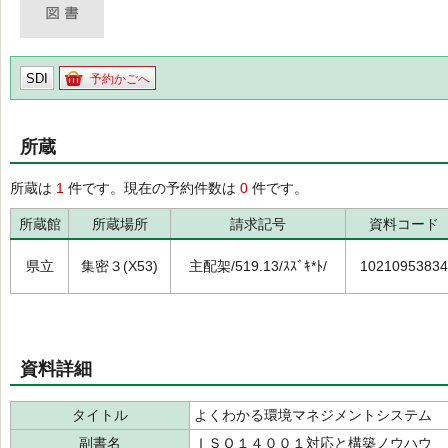
SDI
予約かごへ
所蔵
所蔵は
1
件です。現在の予約件数は
0
件です。
所蔵館
所蔵場所
請求記号
資料コード
県立
集密３(X53)
主配架/519.13/ｽｽﾞｷ*ﾄ/
10210953834
資料詳細
タイトル
よくわかる環境マネジメントシステム
副書名
ＩＳＯ１４００１対応と構築ノウハウ