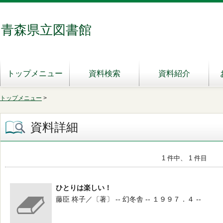
青森県立図書館
トップメニュー
資料検索
資料紹介
トップメニュー
>
資料詳細
1 件中、 1 件目
ひとりは楽しい！
藤臣 柊子／〔著〕 -- 幻冬舎 -- １９９７．４ --