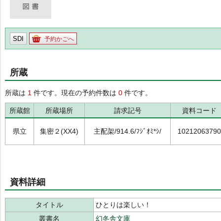
SDI
予約かごへ
所蔵
所蔵は
1
件です。現在の予約件数は
0
件です。
所蔵館
所蔵場所
請求記号
資料コード
県立
集密２(XX4)
主配架/914.6/ﾌｼﾞｵﾐ*ｼ/
10212063790
資料詳細
タイトル
ひとりは楽しい！
叢書名
幻冬舎文庫