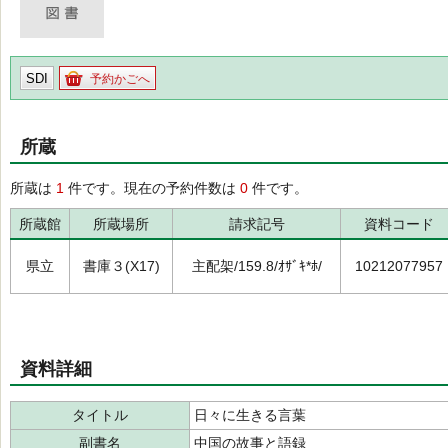
SDI
予約かごへ
所蔵
所蔵は
1
件です。現在の予約件数は
0
件です。
所蔵館
所蔵場所
請求記号
資料コード
県立
書庫３(X17)
主配架/159.8/ｵｻﾞｷ*ﾎ/
10212077957
資料詳細
タイトル
日々に生きる言葉
副書名
中国の故事と語録