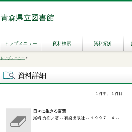
青森県立図書館
トップメニュー
資料検索
資料紹介
トップメニュー
>
資料詳細
1 件中、 1 件目
日々に生きる言葉
尾崎 秀樹／著 -- 有楽出版社 -- １９９７．４ --