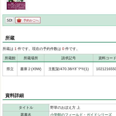
SDI
予約かごへ
所蔵
所蔵は
1
件です。現在の予約件数は
0
件です。
所蔵館
所蔵場所
請求記号
資料コー
県立
書庫２(X9W)
主配架/470.38/ｲｶﾞﾘ*ﾏ/(1)
102121655
資料詳細
タイトル
野草のおぼえ方 上
叢書名
小学館のフィールド・ガイドシリーズ