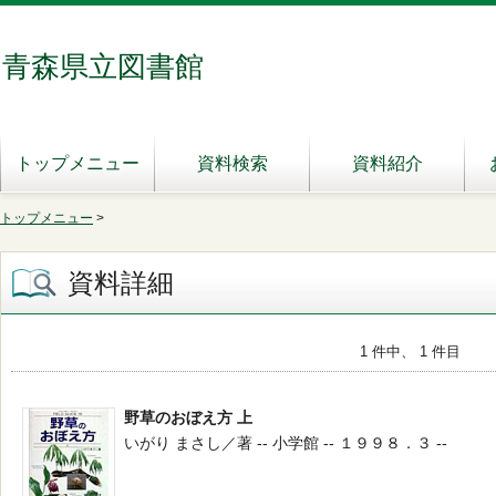
青森県立図書館
トップメニュー
資料検索
資料紹介
トップメニュー
>
資料詳細
1 件中、 1 件目
野草のおぼえ方 上
いがり まさし／著 -- 小学館 -- １９９８．３ --