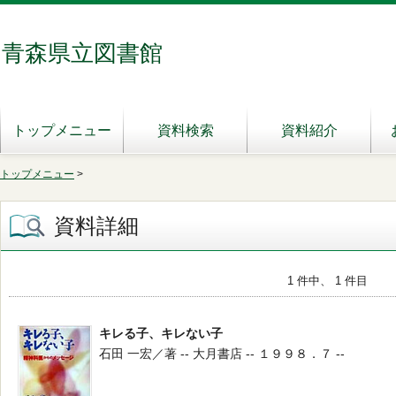
青森県立図書館
トップメニュー
資料検索
資料紹介
トップメニュー
>
資料詳細
1 件中、 1 件目
キレる子、キレない子
石田 一宏／著 -- 大月書店 -- １９９８．７ --