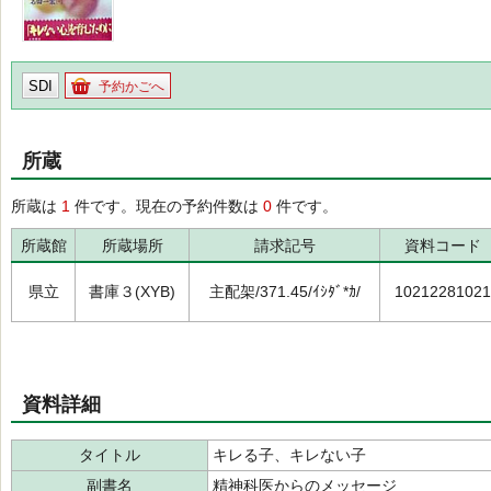
SDI
予約かごへ
所蔵
所蔵は
1
件です。現在の予約件数は
0
件です。
所蔵館
所蔵場所
請求記号
資料コード
県立
書庫３(XYB)
主配架/371.45/ｲｼﾀﾞ*ｶ/
10212281021
資料詳細
タイトル
キレる子、キレない子
副書名
精神科医からのメッセージ