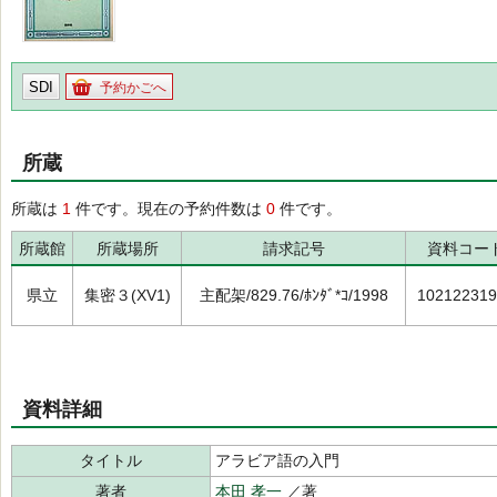
SDI
予約かごへ
所蔵
所蔵は
1
件です。現在の予約件数は
0
件です。
所蔵館
所蔵場所
請求記号
資料コー
県立
集密３(XV1)
主配架/829.76/ﾎﾝﾀﾞ*ｺ/1998
102122319
資料詳細
タイトル
アラビア語の入門
著者
本田 孝一
／著