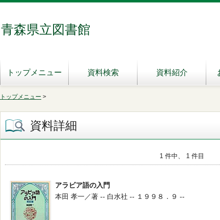
青森県立図書館
トップメニュー
資料検索
資料紹介
トップメニュー
>
資料詳細
1 件中、 1 件目
アラビア語の入門
本田 孝一／著 -- 白水社 -- １９９８．９ --