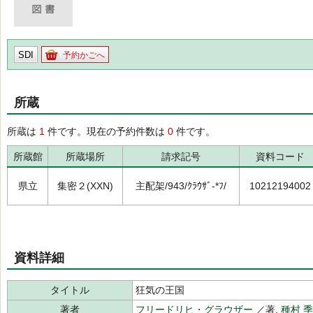
SDI
予約かごへ
所蔵
所蔵は
1
件です。現在の予約件数は
0
件です。
所蔵館
所蔵場所
請求記号
資料コード
県立
集密２(XXN)
主配架/943/ｸﾗｳｻﾞ-*ﾌ/
10212194002
資料詳細
タイトル
狂気の王国
著者
フリードリヒ・グラウザー
／著,
種村 