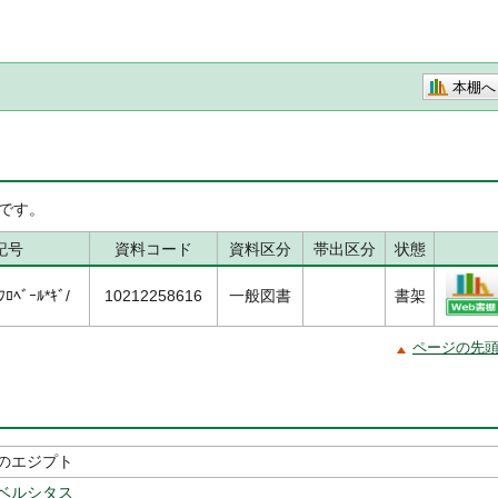
本棚へ
です。
記号
資料コード
資料区分
帯出区分
状態
ﾛﾍﾞｰﾙ*ｷﾞ/
10212258616
一般図書
書架
ページの先
のエジプト
ベルシタス