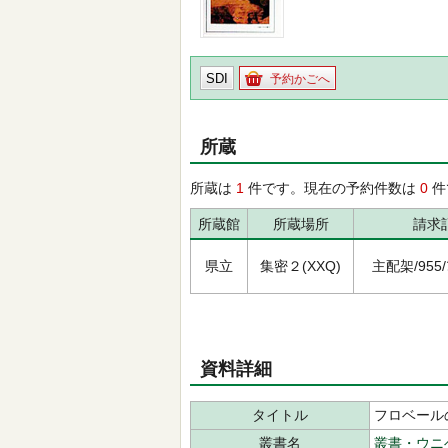
SDI
予約かごへ
所蔵
所蔵は
1
件です。現在の予約件数は
0
件
所蔵館
所蔵場所
請求
県立
集密２(XXQ)
主配架/955/ﾌ
資料詳細
タイトル
フロベール
叢書名
叢書・ウニ