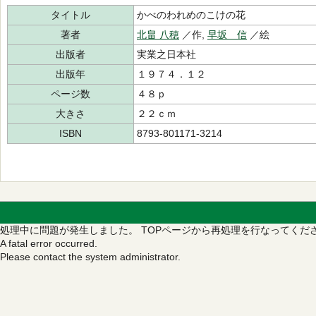
タイトル
かべのわれめのこけの花
著者
北畠 八穂
／作,
早坂 信
／絵
出版者
実業之日本社
出版年
１９７４．１２
ページ数
４８ｐ
大きさ
２２ｃｍ
ISBN
8793-801171-3214
処理中に問題が発生しました。
TOPページから再処理を行なってくだ
A fatal error occurred.
Please contact the system administrator.