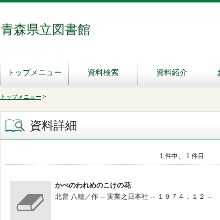
青森県立図書館
トップメニュー
資料検索
資料紹介
トップメニュー
>
資料詳細
1 件中、 1 件目
かべのわれめのこけの花
北畠 八穂／作 -- 実業之日本社 -- １９７４．１２ --