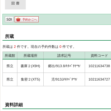
SDI
予約かごへ
所蔵
所蔵は
2
件です。現在の予約件数は
0
件です。
所蔵館
所蔵場所
請求記号
資料コード
県立
書庫２(X9H)
郷出/913.8/ｷﾀﾊﾞﾀｹ*ﾔ/
10211634738
県立
集密２(XT5)
児/913J/ｷﾀﾊﾞﾀ*ﾔ/
10211634727
資料詳細