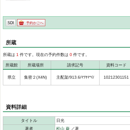
SDI
予約かごへ
所蔵
所蔵は
1
件です。現在の予約件数は
0
件です。
所蔵館
所蔵場所
請求記号
資料コード
県立
集密２(X4N)
主配架/913.6/ﾏﾂﾔﾏ*ｲ/
10212301151
資料詳細
タイトル
日光
著者
松山 巌
／著