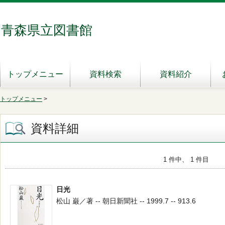
青森県立図書館
トップメニュー
資料検索
資料紹介
トップメニュー
>
資料詳細
1 件中、 1 件目
日光
松山 巌／著 -- 朝日新聞社 -- 1999.7 -- 913.6