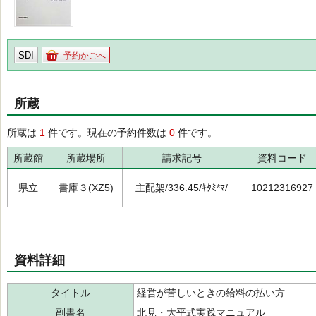
SDI
予約かごへ
所蔵
所蔵は
1
件です。現在の予約件数は
0
件です。
所蔵館
所蔵場所
請求記号
資料コード
県立
書庫３(XZ5)
主配架/336.45/ｷﾀﾐ*ﾏ/
10212316927
資料詳細
タイトル
経営が苦しいときの給料の払い方
副書名
北見・大平式実践マニュアル