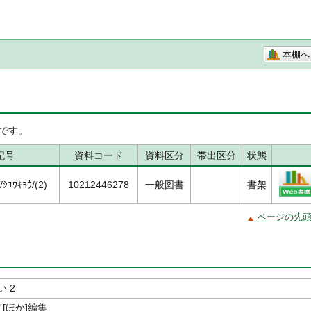
本棚へ
です。
記号
資料コード
資料区分
帯出区分
状態
ﾕｳｷﾖｳ/(2)
10212446278
一般図書
書架
ページの先
 2
[ほか]編集