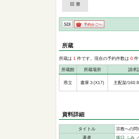
SDI
予約かごへ
所蔵
所蔵は
1
件です。現在の予約件数は
0
件
所蔵館
所蔵場所
請求
県立
書庫３(X17)
主配架/160.8/ｼ
資料詳細
タイトル
宗教への問い
著者
坂口 ふみ
／