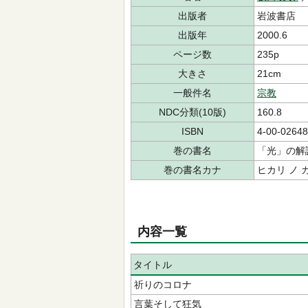
出版者
岩波書店
出版年
2000.6
ページ数
235p
大きさ
21cm
一般件名
宗教
NDC分類(10版)
160.8
ISBN
4-00-02648
巻の書名
「光」の解
巻の書名カナ
ヒカリ ノ 
内容一覧
タイトル
祈りのコロナ
言葉そして狂気