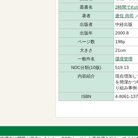
叢書名
2時間でわ
著者
唐住 尚司
出版者
中経出版
出版年
2000.8
ページ数
198p
大きさ
21cm
一般件名
環境管理
NDC分類(10版)
519.13
内容紹介
現在増加し
を簡潔かつ
り組み事例
ISBN
4-8061-137