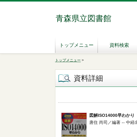
青森県立図書館
トップメニュー
資料検索
トップメニュー
>
資料詳細
図解ISO14000早わかり
唐住 尚司／編著 -- 中経出版 -