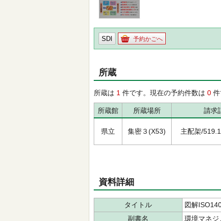
SDI
予約かごへ
所蔵
所蔵は
1
件です。現在の予約件数は
0
件
所蔵館
所蔵場所
請求
県立
集密３(X53)
主配架/519.13
資料詳細
タイトル
図解ISO14
副書名
環境マネジ