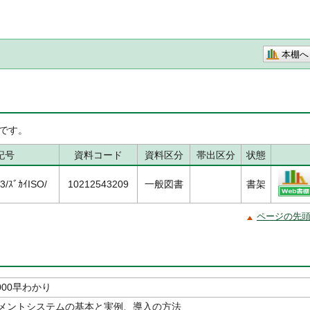
本棚へ
です。
記号
資料コード
資料区分
帯出区分
状態
/ｽﾞｶｲISO/
10212543209
一般図書
書架
ページの先
000早わかり
メントシステムの基本と実例、導入の方法