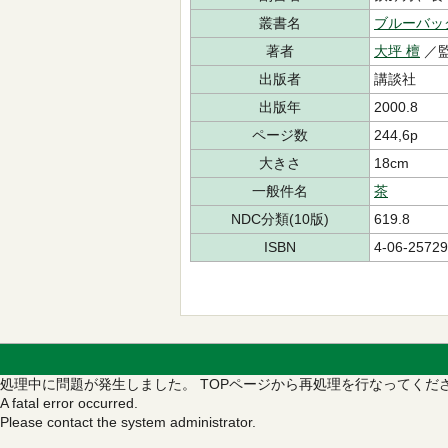
叢書名
ブルーバッ
著者
大坪 檀
／監
出版者
講談社
出版年
2000.8
ページ数
244,6p
大きさ
18cm
一般件名
茶
NDC分類(10版)
619.8
ISBN
4-06-25729
処理中に問題が発生しました。
TOPページから再処理を行なってくだ
A fatal error occurred.
Please contact the system administrator.