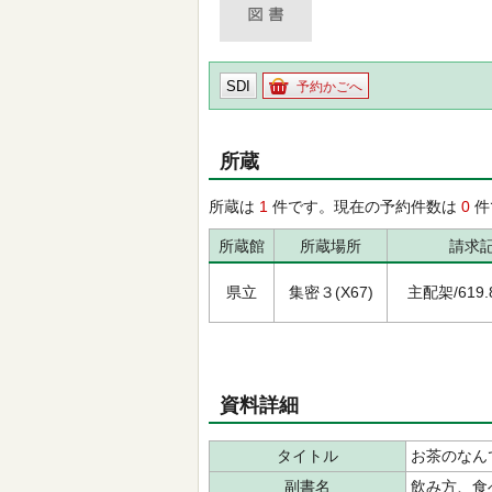
SDI
予約かごへ
所蔵
所蔵は
1
件です。現在の予約件数は
0
件
所蔵館
所蔵場所
請求
県立
集密３(X67)
主配架/619.8
資料詳細
タイトル
お茶のなん
副書名
飲み方、食