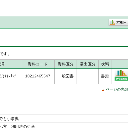
本棚へ
です。
記号
資料コード
資料区分
帯出区分
状態
/ｵﾁﾔﾉﾅﾝ/
10212465547
一般図書
書架
ページの先
でも小事典
べ方、利用法の科学