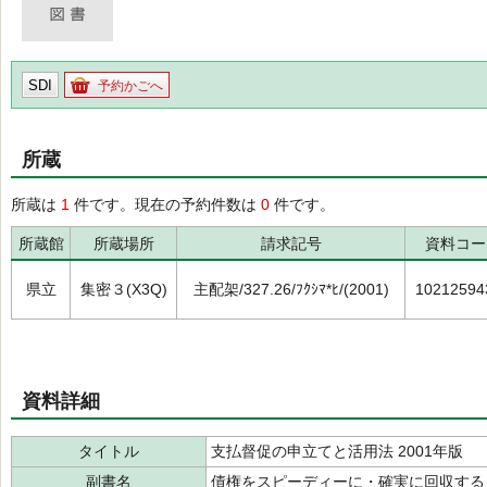
SDI
予約かごへ
所蔵
所蔵は
1
件です。現在の予約件数は
0
件です。
所蔵館
所蔵場所
請求記号
資料コー
県立
集密３(X3Q)
主配架/327.26/ﾌｸｼﾏ*ﾋ/(2001)
10212594
資料詳細
タイトル
支払督促の申立てと活用法 2001年版
副書名
債権をスピーディーに・確実に回収する