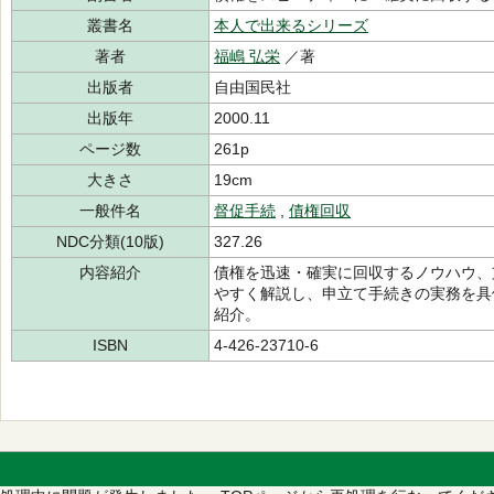
叢書名
本人で出来るシリーズ
著者
福嶋 弘栄
／著
出版者
自由国民社
出版年
2000.11
ページ数
261p
大きさ
19cm
一般件名
督促手続
,
債権回収
NDC分類(10版)
327.26
内容紹介
債権を迅速・確実に回収するノウハウ、
やすく解説し、申立て手続きの実務を具
紹介。
ISBN
4-426-23710-6