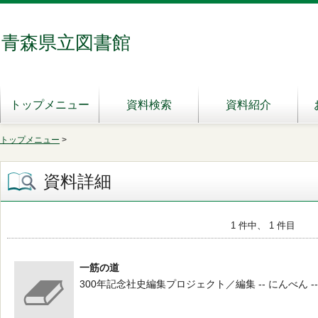
青森県立図書館
トップメニュー
資料検索
資料紹介
トップメニュー
>
資料詳細
1 件中、 1 件目
一筋の道
300年記念社史編集プロジェクト／編集 -- にんべん -- 199