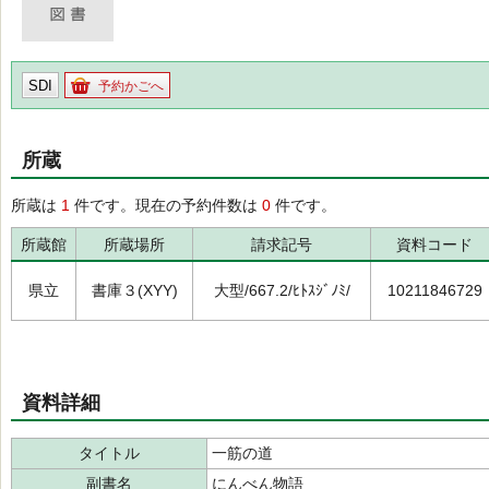
SDI
予約かごへ
所蔵
所蔵は
1
件です。現在の予約件数は
0
件です。
所蔵館
所蔵場所
請求記号
資料コード
県立
書庫３(XYY)
大型/667.2/ﾋﾄｽｼﾞﾉﾐ/
10211846729
資料詳細
タイトル
一筋の道
副書名
にんべん物語