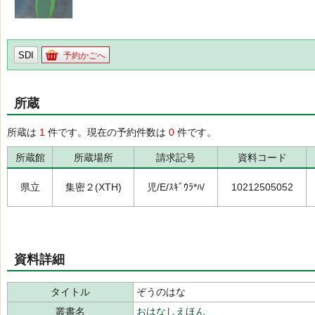
SDI
予約かごへ
所蔵
所蔵は
1
件です。現在の予約件数は
0
件です。
所蔵館
所蔵場所
請求記号
資料コード
県立
集密２(XTH)
児/E/ｽｷﾞｳﾗ*ﾊ/
10212505052
資料詳細
タイトル
ぞうのはな
叢書名
おはなしえほん