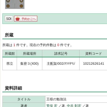
SDI
予約かごへ
所蔵
所蔵は
1
件です。現在の予約件数は
0
件です。
所蔵館
所蔵場所
請求記号
資料コード
県立
集密３(X00)
主配架/002/ｱﾗﾏﾀ*ﾋ/
10212626141
資料詳細
タイトル
王様の勉強法
著者
荒俣 宏
／著,
中谷 彰宏
／著