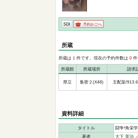
SDI
予約かごへ
所蔵
所蔵は
1
件です。現在の予約件数は
0
件
所蔵館
所蔵場所
請求
県立
集密２(X48)
主配架/913.6/ｵ
資料詳細
タイトル
闘争!角栄学
著者
大下 英治