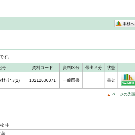
本棚へ
です。
記号
資料コード
資料区分
帯出区分
状態
ｵｼﾀ*ｴ/(2)
10212636371
一般図書
書架
ページの先
校 中
／著