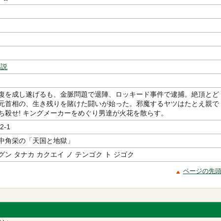
小説
復を成し遂げるも、金脈問題で退陣、ロッキード事件で逮捕。絶頂とど
元首相の、生き残りを賭けた闘いが始った。邪魔するヤツはたとえ親で
ち殺せ! キングメーカーをめぐり男達が火花を散らす。
2-1
中角栄の「天国と地獄」
ン タナカ カクエイ ノ テンゴク ト ジゴク
ページの先