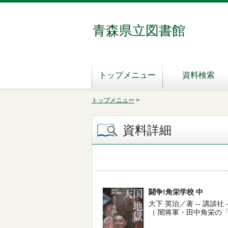
青森県立図書館
トップメニュー
資料検索
トップメニュー
>
資料詳細
闘争!角栄学校 中
大下 英治／著 -- 講談社 -- 2
（ 闇将軍・田中角栄の「