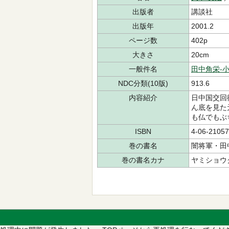
出版者
講談社
出版年
2001.2
ページ数
402p
大きさ
20cm
一般件名
田中角栄-
NDC分類(10版)
913.6
内容紹介
日中国交回
ん底を見た
も仏でもぶ
ISBN
4-06-21057
巻の書名
闇将軍・田
巻の書名カナ
ヤミショウグ