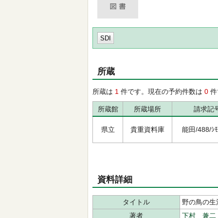
SDI
所蔵
所蔵は
1
件です。現在の予約件数は
0
件
所蔵館
所蔵場所
請求記
県立
貴重資料庫
能田/488/ｼﾓﾑ
資料詳細
タイトル
野の鳥の生
著者
下村 兼二