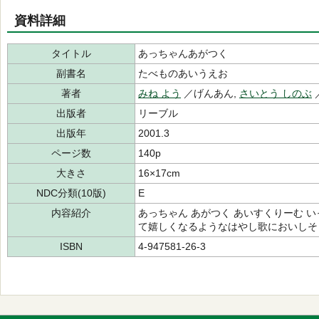
資料詳細
タイトル
あっちゃんあがつく
副書名
たべものあいうえお
著者
みね よう
／げんあん,
さいとう しのぶ
出版者
リーブル
出版年
2001.3
ページ数
140p
大きさ
16×17cm
NDC分類(10版)
E
内容紹介
あっちゃん あがつく あいすくりーむ 
て嬉しくなるようなはやし歌においしそ
ISBN
4-947581-26-3