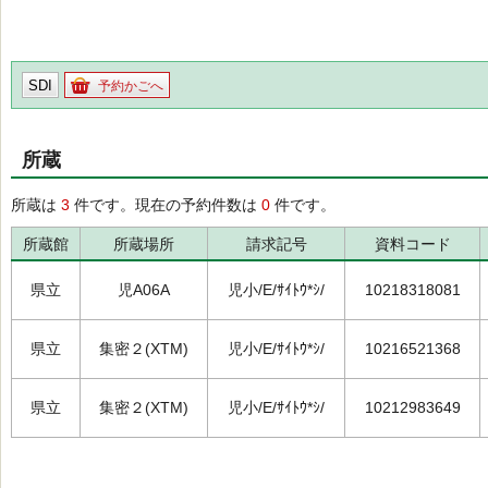
SDI
予約かごへ
所蔵
所蔵は
3
件です。現在の予約件数は
0
件です。
所蔵館
所蔵場所
請求記号
資料コード
県立
児A06A
児小/E/ｻｲﾄｳ*ｼ/
10218318081
県立
集密２(XTM)
児小/E/ｻｲﾄｳ*ｼ/
10216521368
県立
集密２(XTM)
児小/E/ｻｲﾄｳ*ｼ/
10212983649