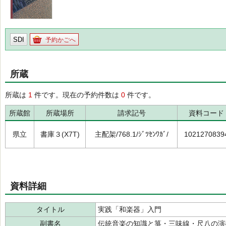
SDI
予約かごへ
所蔵
所蔵は
1
件です。現在の予約件数は
0
件です。
所蔵館
所蔵場所
請求記号
資料コード
県立
書庫３(X7T)
主配架/768.1/ｼﾞﾂｾﾝﾜｶﾞ/
1021270839
資料詳細
タイトル
実践「和楽器」入門
副書名
伝統音楽の知識と箏・三味線・尺八の演