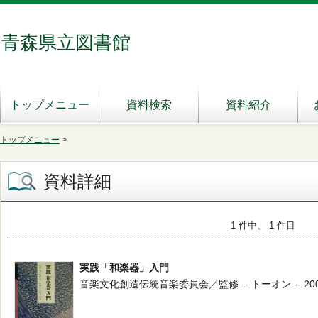
青森県立図書館
トップメニュー
資料検索
資料紹介
トップメニュー
>
資料詳細
1 件中、 1 件目
実践「和楽器」入門
音楽文化創造伝統音楽委員会／監修 -- トーオン -- 2001.10