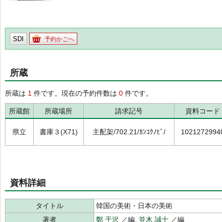
SDI
予約かごへ
所蔵
所蔵は
1
件です。現在の予約件数は
0
件です。
所蔵館
所蔵場所
請求記号
資料コード
県立
書庫３(X71)
主配架/702.21/ｶﾝｺｸﾉﾋﾞ/
1021272994
資料詳細
タイトル
韓国の美術・日本の美術
著者
鄭 于沢
／編,
並木 誠士
／編