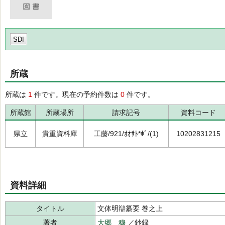
SDI
所蔵
所蔵は
1
件です。現在の予約件数は
0
件です。
所蔵館
所蔵場所
請求記号
資料コード
県立
貴重資料庫
工藤/921/ｵｵｻﾄ*ﾎﾞ/(1)
10202831215
資料詳細
タイトル
文体明辯纂要 巻之上
著者
大郷 穆
／鈔録