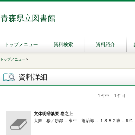
青森県立図書館
トップメニュー
資料検索
資料紹介
トップメニュー
>
資料詳細
1 件中、 1 件目
文体明辯纂要 巻之上
大郷 穆／鈔録 -- 東生 亀治郎 -- １８８２跋 -- 921