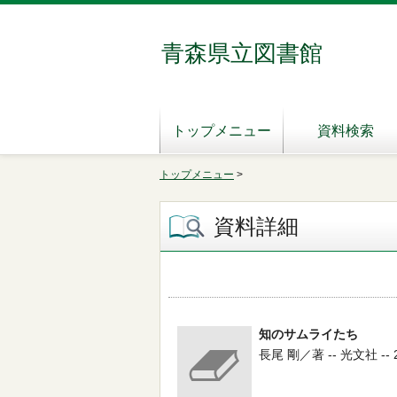
青森県立図書館
トップメニュー
資料検索
トップメニュー
>
資料詳細
知のサムライたち
長尾 剛／著 -- 光文社 -- 20