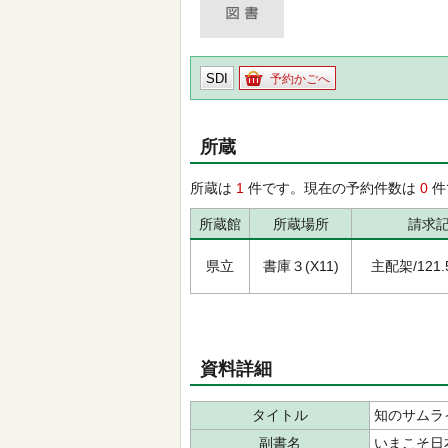
SDI
予約かごへ
所蔵
所蔵は
1
件です。現在の予約件数は
0
件
所蔵館
所蔵場所
請求
県立
書庫３(X11)
主配架/121.5/
資料詳細
タイトル
知のサムラ
副書名
いまこそ日