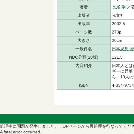
著者
長尾 剛
／
出版者
光文社
出版年
2002.5
ページ数
273p
大きさ
20cm
一般件名
日本思想-
NDC分類(10版)
121.5
内容紹介
日本人とは
ギーに昇華
ら、10人
ISBN
4-334-9734
処理中に問題が発生しました。
TOPページから再処理を行なってくだ
A fatal error occurred.