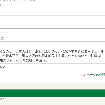
著
歴史
何なのか、日本人はどうあればよいのか。仏教を前向きに暮らすエネル
した鈴木正三、聖人と呼ばれ日本的民主主義にたどり着いた中江藤樹
の知のサムライたちに答えを請う。
4-2
ページの先
さい。