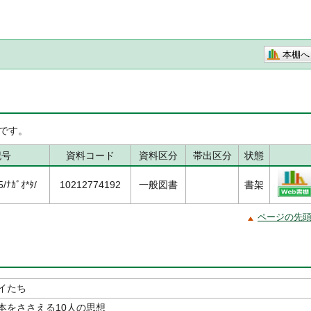
本棚へ
です。
記号
資料コード
資料区分
帯出区分
状態
ﾅｶﾞｵ*ﾀ/
10212774192
一般図書
書架
ページの先
イたち
本をささえる10人の思想