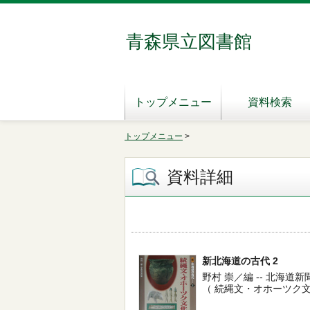
青森県立図書館
トップメニュー
資料検索
トップメニュー
>
資料詳細
新北海道の古代 2
野村 崇／編 -- 北海道新聞社 -
（ 続縄文・オホーツク文