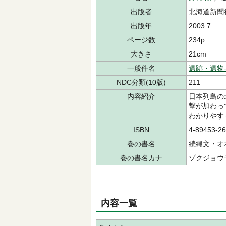
出版者
北海道新聞
出版年
2003.7
ページ数
234p
大きさ
21cm
一般件名
遺跡・遺物
NDC分類(10版)
211
内容紹介
日本列島の
撃が加わっ
わかりやす
ISBN
4-89453-26
巻の書名
続縄文・オ
巻の書名カナ
ゾクジョウ
内容一覧