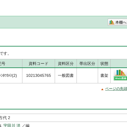
本棚へ
です。
記号
資料コード
資料区分
帯出区分
状態
ﾎﾂｶｲ/(2)
10213045765
一般図書
書架
ページの先
代 2
,
宇田川 洋
／編