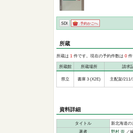
SDI
予約かごへ
所蔵
所蔵は
1
件です。現在の予約件数は
0
件
所蔵館
所蔵場所
請求
県立
書庫３(X2E)
主配架/211/ｼﾝ
資料詳細
タイトル
新北海道の古
著者
野村 崇
／編