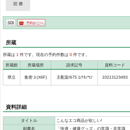
SDI
予約かごへ
所蔵
所蔵は
1
件です。現在の予約件数は
0
件です。
所蔵館
所蔵場所
請求記号
資料コード
県立
集密３(X6F)
主配架/675.1/ﾅｶﾉ*ﾋ/
10213123493
資料詳細
タイトル
こんなエコ商品が欲しい!
副書名
「快適・健康グッズ」の常識・非常識