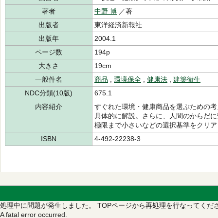
著者
中野 博
／著
出版者
東洋経済新報社
出版年
2004.1
ページ数
194p
大きさ
19cm
一般件名
商品
,
環境保全
,
健康法
,
建築衛生
NDC分類(10版)
675.1
内容紹介
すぐれた環境・健康商品を選ぶための考
具体的に解説。さらに、人間のからだに
極限まで小さいなどの選択基準をクリア
ISBN
4-492-22238-3
処理中に問題が発生しました。
TOPページから再処理を行なってくだ
A fatal error occurred.