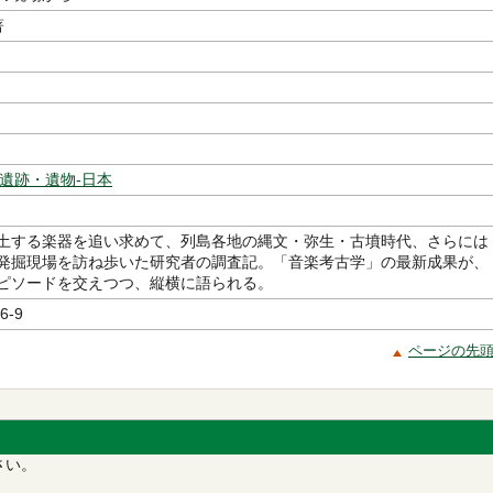
著
遺跡・遺物-日本
土する楽器を追い求めて、列島各地の縄文・弥生・古墳時代、さらには
発掘現場を訪ね歩いた研究者の調査記。「音楽考古学」の最新成果が、
ピソードを交えつつ、縦横に語られる。
6-9
ページの先
さい。