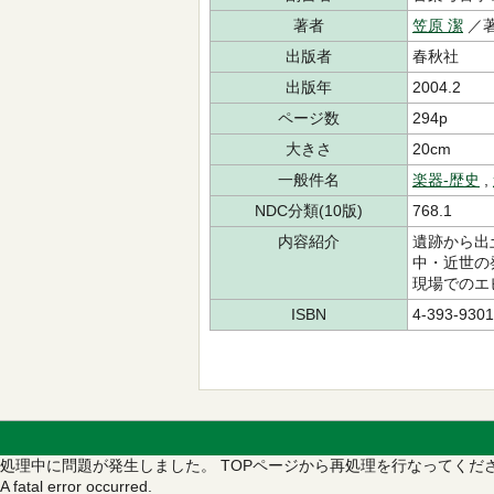
著者
笠原 潔
／
出版者
春秋社
出版年
2004.2
ページ数
294p
大きさ
20cm
一般件名
楽器-歴史
,
NDC分類(10版)
768.1
内容紹介
遺跡から出
中・近世の
現場でのエ
ISBN
4-393-9301
処理中に問題が発生しました。
TOPページから再処理を行なってくだ
A fatal error occurred.