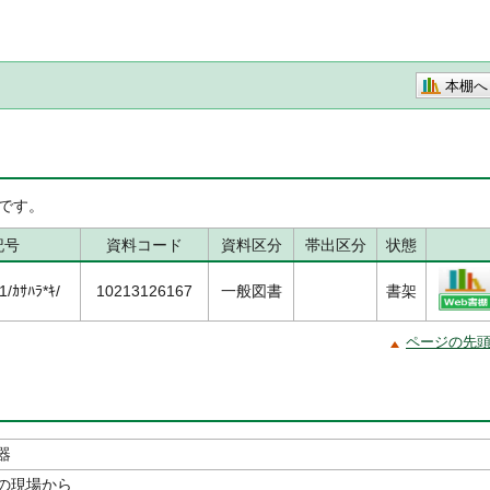
本棚へ
です。
記号
資料コード
資料区分
帯出区分
状態
/ｶｻﾊﾗ*ｷ/
10213126167
一般図書
書架
ページの先
器
の現場から