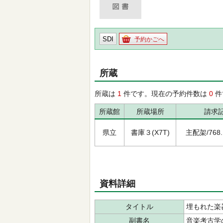
SDI
予約かごへ
所蔵
所蔵は
1
件です。現在の予約件数は
0
件
所蔵館
所蔵場所
請求
県立
書庫３(X7T)
主配架/768.1
資料詳細
タイトル
埋もれた楽
副書名
音楽考古学