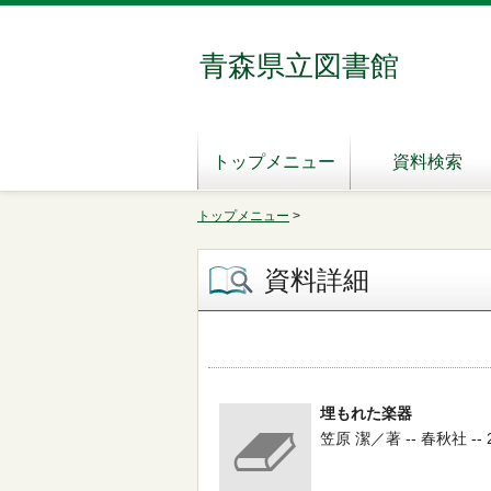
青森県立図書館
トップメニュー
資料検索
トップメニュー
>
資料詳細
埋もれた楽器
笠原 潔／著 -- 春秋社 -- 20