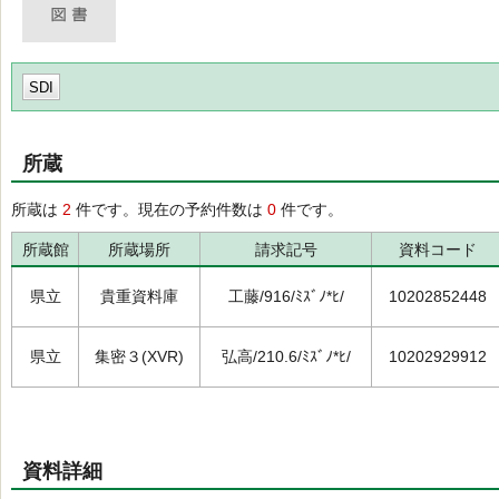
SDI
所蔵
所蔵は
2
件です。現在の予約件数は
0
件です。
所蔵館
所蔵場所
請求記号
資料コード
県立
貴重資料庫
工藤/916/ﾐｽﾞﾉ*ﾋ/
10202852448
県立
集密３(XVR)
弘高/210.6/ﾐｽﾞﾉ*ﾋ/
10202929912
資料詳細