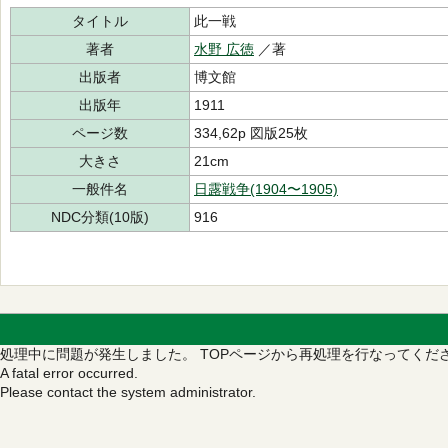
タイトル
此一戦
著者
水野 広徳
／著
出版者
博文館
出版年
1911
ページ数
334,62p 図版25枚
大きさ
21cm
一般件名
日露戦争(1904〜1905)
NDC分類(10版)
916
処理中に問題が発生しました。
TOPページから再処理を行なってくだ
A fatal error occurred.
Please contact the system administrator.