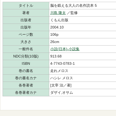
タイトル
脳を鍛える大人の名作読本 5
著者
川島 隆太
／監修
出版者
くもん出版
出版年
2004.10
ページ数
106p
大きさ
26cm
一般件名
小説(日本)-小説集
NDC分類(10版)
913.68
ISBN
4-7743-0783-1
巻の書名
走れメロス
巻の書名カナ
ハシレ メロス
各巻著者
[太宰 治／著]
各巻著者カナ
ダザイ,オサム