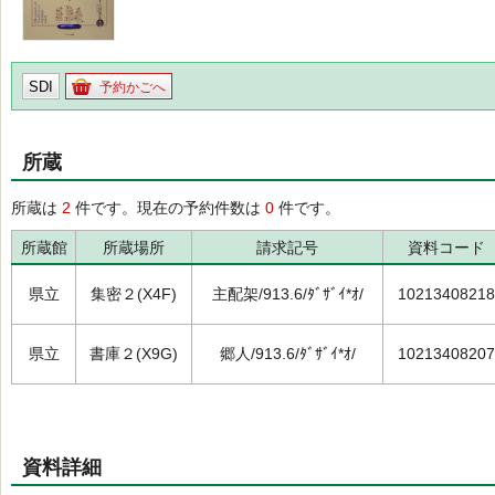
SDI
予約かごへ
所蔵
所蔵は
2
件です。現在の予約件数は
0
件です。
所蔵館
所蔵場所
請求記号
資料コード
県立
集密２(X4F)
主配架/913.6/ﾀﾞｻﾞｲ*ｵ/
10213408218
県立
書庫２(X9G)
郷人/913.6/ﾀﾞｻﾞｲ*ｵ/
10213408207
資料詳細