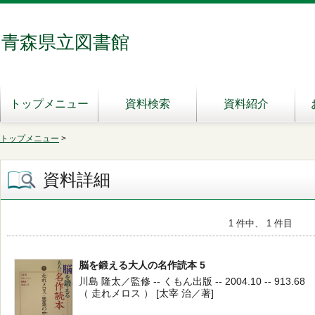
青森県立図書館
トップメニュー
資料検索
資料紹介
トップメニュー
>
資料詳細
1 件中、 1 件目
脳を鍛える大人の名作読本 5
川島 隆太／監修 -- くもん出版 -- 2004.10 -- 913.68
（ 走れメロス ） [太宰 治／著]