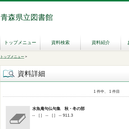
青森県立図書館
トップメニュー
資料検索
資料紹介
トップメニュー
>
資料詳細
1 件中、 1 件目
水魚庵句仏句集 秋・冬の部
-- ［］ -- ［］ -- 911.3