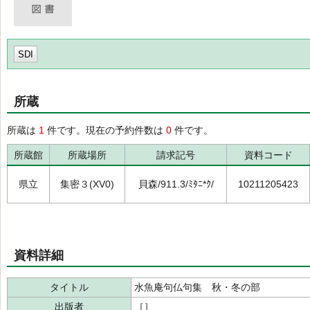
SDI
所蔵
所蔵は
1
件です。現在の予約件数は
0
件です。
所蔵館
所蔵場所
請求記号
資料コード
県立
集密３(XV0)
貝森/911.3/ﾐﾀﾆ*ｸ/
10211205423
資料詳細
タイトル
水魚庵句仏句集 秋・冬の部
出版者
［］