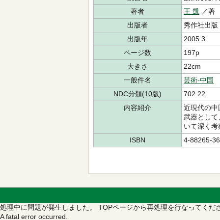
著者
王 凱
／著
出版者
秀作社出版
出版年
2005.3
ページ数
197p
大きさ
22cm
一般件名
芸術-中国
NDC分類(10版)
702.22
内容紹介
近現代の中
武器として
いて深く考
ISBN
4-88265-36
処理中に問題が発生しました。
TOPページから再処理を行なってくだ
A fatal error occurred.