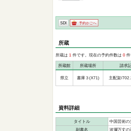
SDI
予約かごへ
所蔵
所蔵は
1
件です。現在の予約件数は
0
件
所蔵館
所蔵場所
請求
県立
書庫３(X71)
主配架/702.2
資料詳細
タイトル
中国芸術の
副書名
波瀾万丈の