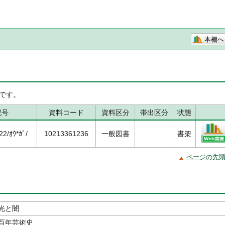
本棚へ
です。
記号
資料コード
資料区分
帯出区分
状態
2/ｵｳ*ｶﾞ/
10213361236
一般図書
書架
ページの先
光と闇
百年芸術史