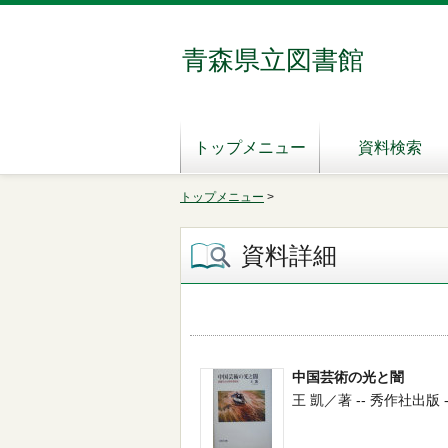
青森県立図書館
トップメニュー
資料検索
トップメニュー
>
資料詳細
中国芸術の光と闇
王 凱／著 -- 秀作社出版 -- 2