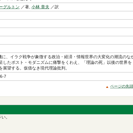
ーグルトン
／著,
小林 章夫
／訳
契機に、イラク戦争が象徴する政治・経済・情報世界の大変化の潮流のな
呈したポスト・モダニズムに痛撃をくわえ、「理論の死」以後の世界を
を展望する。仮借なき現代理論批判。
6-7
ページの先
さい。