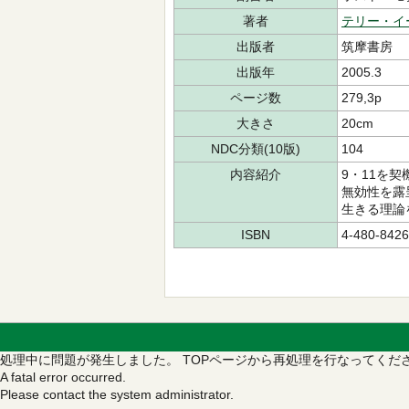
著者
テリー・イ
出版者
筑摩書房
出版年
2005.3
ページ数
279,3p
大きさ
20cm
NDC分類(10版)
104
内容紹介
9・11を
無効性を露
生きる理論
ISBN
4-480-8426
処理中に問題が発生しました。
TOPページから再処理を行なってくだ
A fatal error occurred.
Please contact the system administrator.