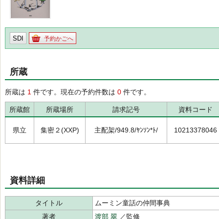
SDI
予約かごへ
所蔵
所蔵は
1
件です。現在の予約件数は
0
件です。
所蔵館
所蔵場所
請求記号
資料コード
県立
集密２(XXP)
主配架/949.8/ﾔﾝｿﾝ*ﾄ/
10213378046
資料詳細
タイトル
ムーミン童話の仲間事典
著者
渡部 翠
／監修