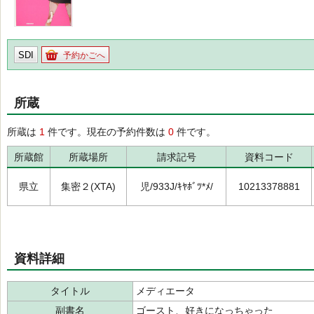
SDI
予約かごへ
所蔵
所蔵は
1
件です。現在の予約件数は
0
件です。
所蔵館
所蔵場所
請求記号
資料コード
県立
集密２(XTA)
児/933J/ｷﾔﾎﾞﾂ*ﾒ/
10213378881
資料詳細
タイトル
メディエータ
副書名
ゴースト、好きになっちゃった