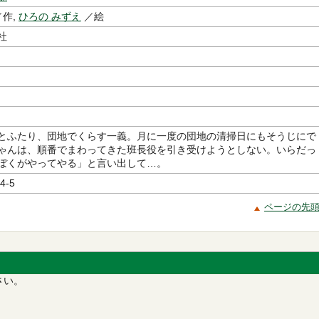
作,
ひろの みずえ
／絵
社
とふたり、団地でくらす一義。月に一度の団地の清掃日にもそうじにで
ゃんは、順番でまわってきた班長役を引き受けようとしない。いらだっ
ぼくがやってやる」と言い出して…。
4-5
ページの先
さい。