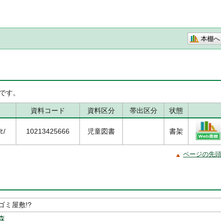
本棚へ
です。
資料コード
資料区分
帯出区分
状態
ﾋ/
10213425666
児童図書
書架
ページの先
ゴミ屋敷!?
森