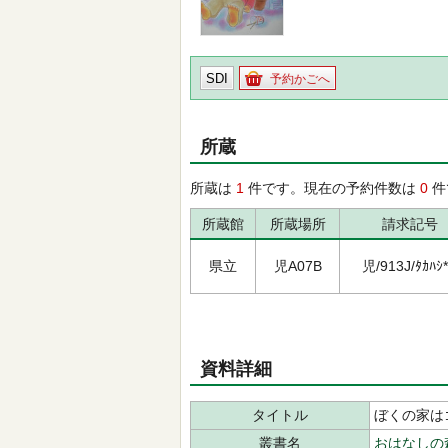
SDI
予約かごへ
所蔵
所蔵は
1
件です。現在の予約件数は
0
件
所蔵館
所蔵場所
請求記号
県立
児A07B
児/913J/ﾀｶﾊｼ*
資料詳細
タイトル
ぼくの家は
叢書名
おはなしの