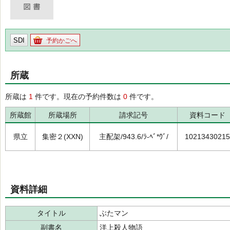
SDI
予約かごへ
所蔵
所蔵は
1
件です。現在の予約件数は
0
件です。
所蔵館
所蔵場所
請求記号
資料コード
県立
集密２(XXN)
主配架/943.6/ﾗ-ﾍﾞ*ｳﾞ/
10213430215
資料詳細
タイトル
ぶたマン
副書名
洋上殺人物語