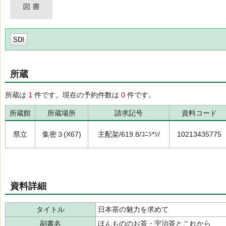
SDI
所蔵
所蔵は
1
件です。現在の予約件数は
0
件です。
所蔵館
所蔵場所
請求記号
資料コード
県立
集密３(X67)
主配架/619.8/ｺﾆｼ*ｼ/
10213435775
資料詳細
タイトル
日本茶の魅力を求めて
副書名
ほんもののお茶・宇治茶とこれから